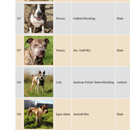
537
Newton
Stafford-Mischling
Rüde
557
Tommy
Am. Staff-Mix
Rüde
552
Lilly
American Pitbull Terrier-Mischling
weiblich
532
Egon-Albert
AmStaff-Mix
Rüde