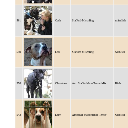
561
Cash
Stafford-Mischling
männlich
559
Lou
Stafford-Mischling
weiblich
558
Chocolate
Am. Staffordshire Terrier-Mix
Rüde
542
Lady
American Staffordshire Terrier
weiblich