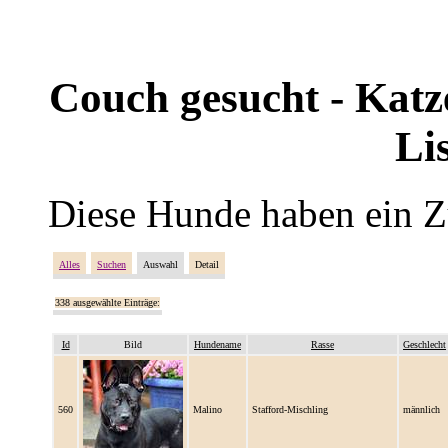
Couch gesucht - Katze
Li
Diese Hunde haben ein Z
Alles
Suchen
Auswahl
Detail
338 ausgewählte Einträge:
Id
Bild
Hundename
Rasse
Geschlecht
560
Malino
Stafford-Mischling
männlich