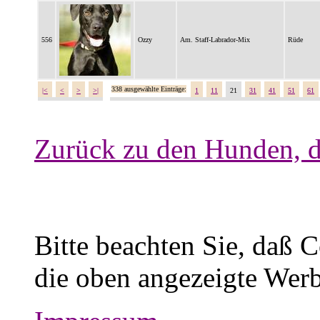
556
Ozzy
Am. Staff-Labrador-Mix
Rüde
338 ausgewählte Einträge:
|<
<
>
>|
1
11
21
31
41
51
61
Zurück zu den Hunden, d
Bitte beachten Sie, daß 
die oben angezeigte Werb