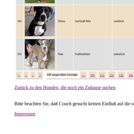
165
Vilma
AmStaff-Mix
weiblich
332
Nate
Staffordshire
männlich
338 ausgewählte Einträge:
|<
<
>
>|
<<
101
111
121
131
141
Zurück zu den Hunden, die noch ein Zuhause suchen
Bitte beachten Sie, daß Couch gesucht keinen Einfluß auf die 
Impressum