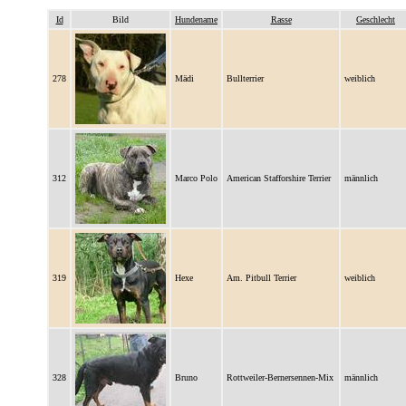
Id
Bild
Hundename
Rasse
Geschlecht
278
Mädi
Bullterrier
weiblich
312
Marco Polo
American Stafforshire Terrier
männlich
319
Hexe
Am. Pitbull Terrier
weiblich
328
Bruno
Rottweiler-Bernersennen-Mix
männlich