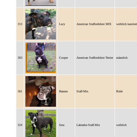
313
Lucy
American Staffordshire MIX
weiblich kastrier
363
Cooper
American Staffordshire Terrier
männlich
361
Hannes
Staff-Mix
Rüde
324
Sera
Labrador-Staff-Mix
weiblich