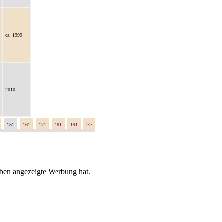
ca. 1999
2010
151
161
171
181
191
>>
oben angezeigte Werbung hat.