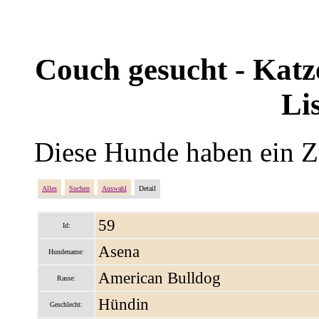
Couch gesucht - Katze
Li
Diese Hunde haben ein Z
Alles
Suchen
Auswahl
Detail
59
Id:
Asena
Hundename:
American Bulldog
Rasse:
Hündin
Geschlecht: