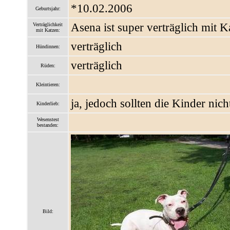
*10.02.2006
Geburtsjahr:
Asena ist super verträglich mit K
Verträglichkeit
mit Katzen:
verträglich
Hündinnen:
verträglich
Rüden:
Kleintieren:
ja, jedoch sollten die Kinder nic
Kinderlieb:
Wesenstest
bestanden:
Bild: