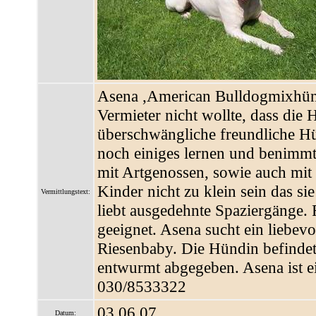
Asena ,American Bulldogmixhündi
Vermieter nicht wollte, dass die 
überschwängliche freundliche Hü
noch einiges lernen und benimmt s
mit Artgenossen, sowie auch mit K
Kinder nicht zu klein sein das s
Vermittlungstext:
liebt ausgedehnte Spaziergänge. 
geeignet. Asena sucht ein liebev
Riesenbaby. Die Hündin befindet 
entwurmt abgegeben. Asena ist 
030/8533322
03.06.07
Datum: