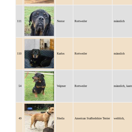
111
Nestor
Rottweiler
männlich
110
Karlos
Rottweiler
männlich
54
Wajmer
Rottweiler
männlich, kastr
49
Sheila
American Staffordshire Terrier
weiblich,