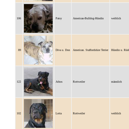
106
Patsy
American-Bulldog-Hündin
weiblich
89
Diva u. Don
American. Staffordshire Terrier
Hündin u. Rüd
122
Athos
Rottweiler
männlich
102
Lotta
Rottweiler
weiblich