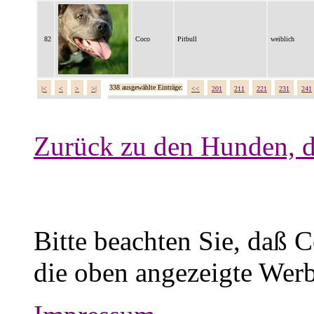
82
Coco
Pitbull
weiblich
338 ausgewählte Einträge:
|<
<
>
>|
<<
201
211
221
231
241
Zurück zu den Hunden, d
Bitte beachten Sie, daß 
die oben angezeigte Werb