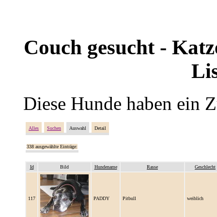
Couch gesucht - Katze
Li
Diese Hunde haben ein Z
Alles
Suchen
Auswahl
Detail
338 ausgewählte Einträge:
Id
Bild
Hundename
Rasse
Geschlecht
117
PADDY
Pitbull
weiblich