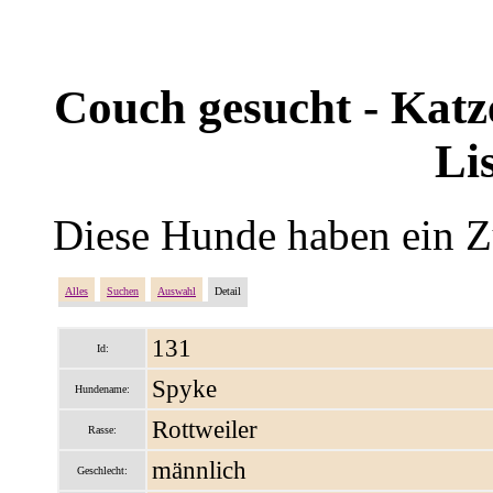
Couch gesucht - Katze
Li
Diese Hunde haben ein Z
Alles
Suchen
Auswahl
Detail
131
Id:
Spyke
Hundename:
Rottweiler
Rasse:
männlich
Geschlecht: