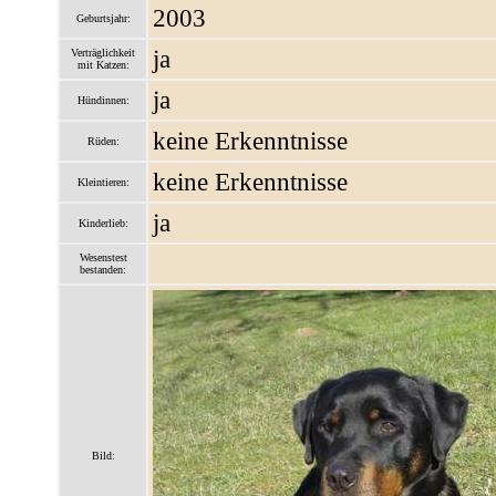
2003
Geburtsjahr:
ja
Verträglichkeit
mit Katzen:
ja
Hündinnen:
keine Erkenntnisse
Rüden:
keine Erkenntnisse
Kleintieren:
ja
Kinderlieb:
Wesenstest
bestanden:
Bild: