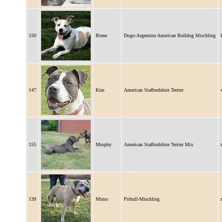
150
Biene
Dogo-Argentino American Bulldog Mischling
147
Kim
American Staffordshire Terrier
155
Murphy
American Staffordshire Terrier Mix
139
Mimo
Pitbull-Mischling