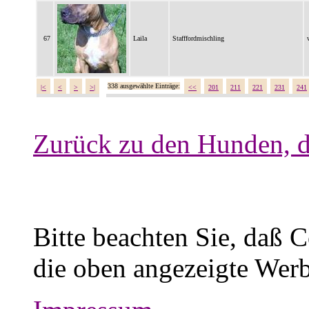
67
Laila
Stafffordmischling
338 ausgewählte Einträge:
|<
<
>
>|
<<
201
211
221
231
241
Zurück zu den Hunden, d
Bitte beachten Sie, daß 
die oben angezeigte Werb