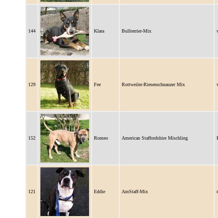
144
Klara
Bullterrier-Mix
129
Fee
Rottweiler-Riesenschnauzer Mix
152
Romeo
American Staffordshire Mischling
121
Eddie
AmStaff-Mix