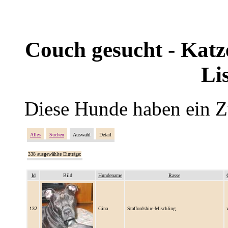
Couch gesucht - Katze
Li
Diese Hunde haben ein Z
Alles
Suchen
Auswahl
Detail
338 ausgewählte Einträge:
Id
Bild
Hundename
Rasse
132
Gina
Staffordshire-Mischling