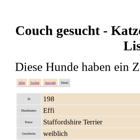
Couch gesucht - Katze
Li
Diese Hunde haben ein Z
Alles
Suchen
Auswahl
Detail
198
Id:
Effi
Hundename:
Staffordshire Terrier
Rasse:
weiblich
Geschlecht: