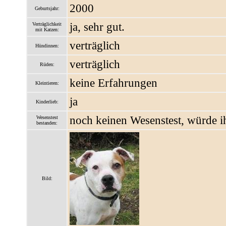
2000
Geburtsjahr:
ja, sehr gut.
Verträglichkeit
mit Katzen:
verträglich
Hündinnen:
verträglich
Rüden:
keine Erfahrungen
Kleintieren:
ja
Kinderlieb:
noch keinen Wesenstest, würde i
Wesenstest
bestanden:
Bild: