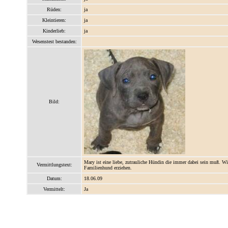
Rüden:
ja
Kleintieren:
ja
Kinderlieb:
ja
Wesenstest bestanden:
Bild:
Mary ist eine liebe, zutrauliche Hündin die immer dabei sein muß. W
Vermittlungstext:
Familienhund erziehen.
Datum:
18.06.09
Vermittelt:
Ja