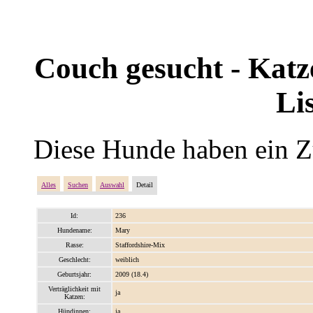
Couch gesucht - Katze
Li
Diese Hunde haben ein Z
Alles
Suchen
Auswahl
Detail
Id:
236
Hundename:
Mary
Rasse:
Staffordshire-Mix
Geschlecht:
weiblich
Geburtsjahr:
2009 (18.4)
Verträglichkeit mit
ja
Katzen:
Hündinnen:
ja