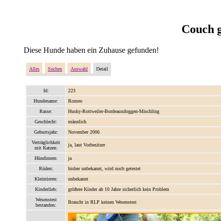
Couch g
Diese Hunde haben ein Zuhause gefunden!
Alles
Suchen
Auswahl
Detail
Id:
223
Hundename:
Romeo
Rasse:
Husky-Rottweiler-Bordeauxdoggen-Mischling
Geschlecht:
männlich
Geburtsjahr:
November 2006
Verträglichkeit
ja, laut Vorbesitzer
mit Katzen:
Hündinnen:
ja
Rüden:
bisher unbekannt, wird noch getestet
Kleintieren:
unbekannt
Kinderlieb:
größere Kinder ab 10 Jahre sicherlich kein Problem
Wesenstest
Braucht in RLP keinen Wesenstest
bestanden: