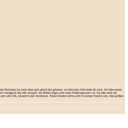
 Besitzerin hat mich dann auch gleich hier gelassen, sie hätte kein Geld mehr für mich. Ich habe enorm
 verträglich und sehr verspielt, bei Rüden liegen noch keine Erfahrungswerte vor. Ich habe auch mit
uch sehr lieb, zutraulich und verschmust. Kleine Kinder sollten nicht in meiner Familie sein, über größere