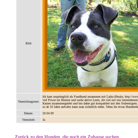
Bild:
Ich kam ursprünglich als Fundhund zusammen mit Laika (Husky, http://www.t
viel Power im Hintern und suche aktive Leute, die viel mit mir unternehmen
Vermittlungstext:
Katzen zusammengelebt und bin daher gut kompatibel mit den Stubentigern. Ic
so ab 10 Jahre aufwärts kann man sicherlich reden. Wenn ihr etwas Hundeerfah
Datum:
20.04.09
Vermittelt:
Ja
Zurück zu den Hunden, die noch ein Zuhause suchen