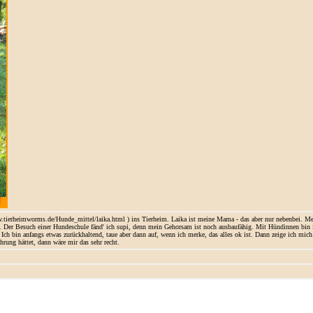
ierheimworms.de/Hunde_mittel/laika.html ) ins Tierheim. Laika ist meine Mama - das aber nur nebenbei. Meine
. Der Besuch einer Hundeschule fänd' ich supi, denn mein Gehorsam ist noch ausbaufähig. Mit Hündinnen bin ich
h bin anfangs etwas zurückhaltend, taue aber dann auf, wenn ich merke, das alles ok ist. Dann zeige ich mich a
rung hättet, dann wäre mir das sehr recht.