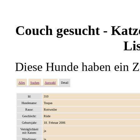
Couch gesucht - Katze
Li
Diese Hunde haben ein Z
Alles
Suchen
Auswahl
Detail
Id:
310
Hundename:
Toupas
Rasse:
Rottweiler
Geschlecht:
Rüde
Geburtsjahr:
18. Februar 2006
Verträglichkeit
ja
mit Katzen:
Hündinnen:
ja