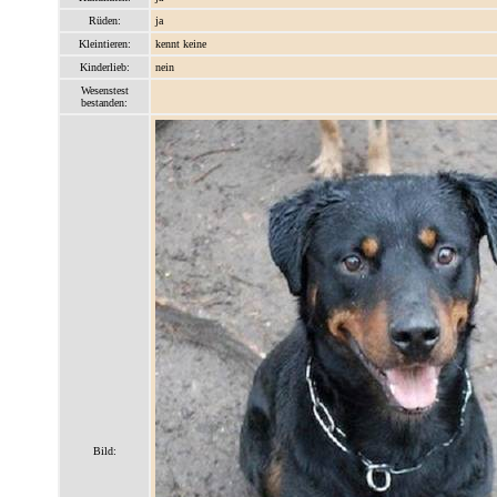
Rüden:
ja
Kleintieren:
kennt keine
Kinderlieb:
nein
Wesenstest
bestanden:
Bild: