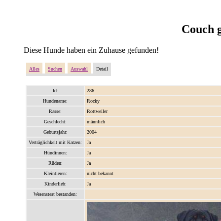
Couch g
Diese Hunde haben ein Zuhause gefunden!
Alles
Suchen
Auswahl
Detail
Id:
286
Hundename:
Rocky
Rasse:
Rottweiler
Geschlecht:
männlich
Geburtsjahr:
2004
Verträglichkeit mit Katzen:
Ja
Hündinnen:
Ja
Rüden:
Ja
Kleintieren:
nicht bekannt
Kinderlieb:
Ja
Wesenstest bestanden: