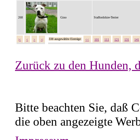
268
Gino
Staffordshire-Terrier
338 ausgewählte Einträge:
|<
<
>
>|
<<
101
111
121
131
141
Zurück zu den Hunden, d
Bitte beachten Sie, daß 
die oben angezeigte Werb