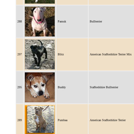
288
Pamuk
Bullterrier
297
Blitz
American Staffordshire Terrier Mix
295
Buddy
Staffordshire Bullterrier
289
Pumbaa
American Staffordshire Terrier