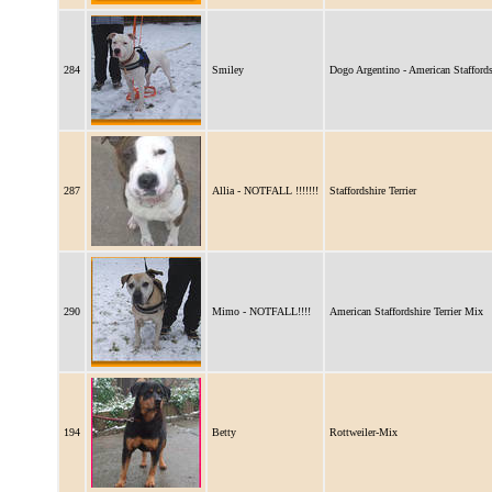
284
Smiley
Dogo Argentino - American Staffordsh
287
Allia - NOTFALL !!!!!!!
Staffordshire Terrier
290
Mimo - NOTFALL!!!!
American Staffordshire Terrier Mix
194
Betty
Rottweiler-Mix