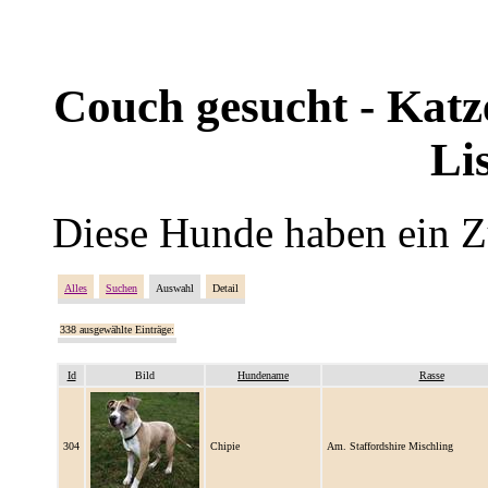
Couch gesucht - Katze
Li
Diese Hunde haben ein Z
Alles
Suchen
Auswahl
Detail
338 ausgewählte Einträge:
Id
Bild
Hundename
Rasse
304
Chipie
Am. Staffordshire Mischling