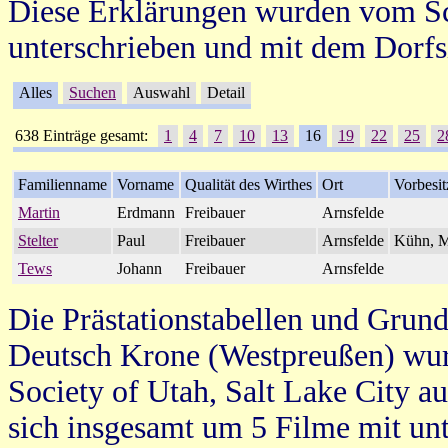
Diese Erklärungen wurden vom Sc
unterschrieben und mit dem Dorfs
Alles
Suchen
Auswahl
Detail
638 Einträge gesamt:
1
4
7
10
13
16
19
22
25
2
Familienname
Vorname
Qualität des Wirthes
Ort
Vorbesit
Martin
Erdmann
Freibauer
Arnsfelde
Stelter
Paul
Freibauer
Arnsfelde
Kühn, M
Tews
Johann
Freibauer
Arnsfelde
Die Prästationstabellen und Grun
Deutsch Krone (Westpreußen) wur
Society of Utah, Salt Lake City 
sich insgesamt um 5 Filme mit unt