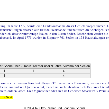
lung im Jahre 1772, wurde eine Landesaufnahme dieser Gebiete vorgenommen. Die
sammenstellungen erfassen alle Haushaltsvorstände und natürlich die wichtigen Per
nderlich, dass wir nur wenige Frauen in den Listen finden. Beschrieben werden di
hbestand. Im April 1773 wurden in Zippnow 761 Seelen in 158 Haushaltungen erfas
er
Söhne über 9 Jahre
Töchter über 9 Jahre
Summa der Seelen
1
1
4
1
-
4
93) wurde von unserem Forscherkollegen
Otto Remer
aus Friesenrath, der nach eig.
der sie aus anderen Quellen kennt, manchmal recht abenteuerlich. Bei einer Date
sie zuordnen lassen.
Die Originale befinden sich im Geheimen Staatsarchiv Preußis
. 85 Nr. 4
© 2004 by Otto Remer und Joachim Schulz