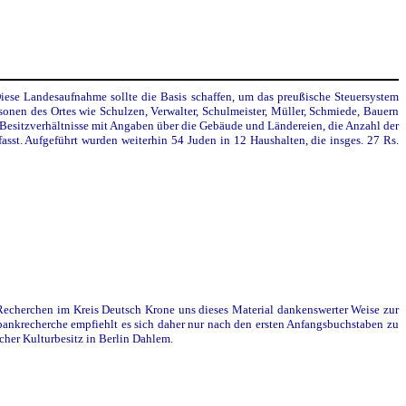
se Landesaufnahme sollte die Basis schaffen, um das preußische Steuersystem
sonen des Ortes wie Schulzen, Verwalter, Schulmeister, Müller, Schmiede, Bauern
e Besitzverhältnisse mit Angaben über die Gebäude und Ländereien, die Anzahl der
st. Aufgeführt wurden weiterhin 54 Juden in 12 Haushalten, die insges. 27 Rs.
 Recherchen im Kreis Deutsch Krone uns dieses Material dankenswerter Weise zur
nbankrecherche empfiehlt es sich daher nur nach den ersten Anfangsbuchstaben zu
cher Kulturbesitz in Berlin Dahlem.