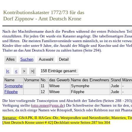
Kontributionskataster 1772/73 für das
Dorf Zippnow - Amt Deutsch Krone
Nach der Machtübername durch die Preußen während der ersten Polnischen Tei
einzuführen. Für jeden Ort wurde ein Kataster angelegt. Die tabellenartigen Zu
und Hirten. Die meisten Familienvorstände waren männlich, so ist es nicht verwu
Kinder über oder unter 9 Jahre, die Anzahl der Mägde und Knechte und der Vie
Thaler an das Amt Deutsch Krone zu zahlen hatten (Seite 294).
Alles
Suchen
Auswahl
Detail
158 Einträge gesamt:
|<
<
>
>|
Name
Vorname
No.:
das Gewerb
Name des Einwohners
Stand
Männ
Symonphe
11
Witwe
Symonphe
Jude
-
Filipphe
12
Witwe
Filipphe
Jude
-
Die hier vorliegende Transcription und Abschrift der Tabellen (Seiten 288 - 2
Verfügung stellte
(
otto.remer@gmx.de
)
Die Schreibweise der Namen ist für den, 
suchen, da sich einige Namen wie Rönspieß, Streich oder Rehbron nur mit Phanta
Signatur:
GStA PK, II. HA Gen.-Dir., Westpreußen und Netzedistrikt, Materien, Tit
[Amt Deutsch Krone unter # 42] Deckblatt sowie Seiten 287 bis 304