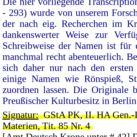
Die hier vorliegende Transcriptio
- 293) wurde von unserem Forsc
der nach eig. Recherchen im Kr
dankenswerter Weise zur Verfü
Schreibweise der Namen ist für 
manchmal recht abenteuerlich. Be
sich daher nur nach den ersten
einige Namen wie Rönspieß, St
zuordnen lassen.
Die Originale 
Preußischer Kulturbesitz in Berli
Signatur:
GStA PK, II. HA Gen.-Di
Materien, Tit. 85 Nr. 4
[Amt Deutsch Krone unter # 42] D