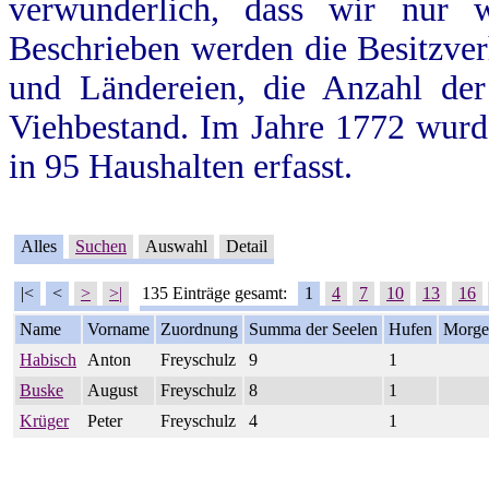
verwunderlich, dass wir nur 
Beschrieben werden die Besitzve
und Ländereien, die Anzahl de
Viehbestand. Im Jahre 1772 wur
in 95 Haushalten erfasst.
Alles
Suchen
Auswahl
Detail
|<
<
>
>|
135 Einträge gesamt:
1
4
7
10
13
16
Name
Vorname
Zuordnung
Summa der Seelen
Hufen
Morge
Habisch
Anton
Freyschulz
9
1
Buske
August
Freyschulz
8
1
Krüger
Peter
Freyschulz
4
1