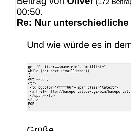
Beitrag von
Oliver
(172 Beitr
00:50.
Re: Nur unterschiedliche
Und wie würde es in dem
get "Besitzer==$namerein", "mailliste";

while (get_next ("mailliste"))

{

out <<EOF;

<tr>

 <td bgcolor="#ffff66"><span class="tatext">

 <a href="http://baseportal.de/cgi-bin/baseportal.
 </span></td>

</tr>

EOF

Grüße