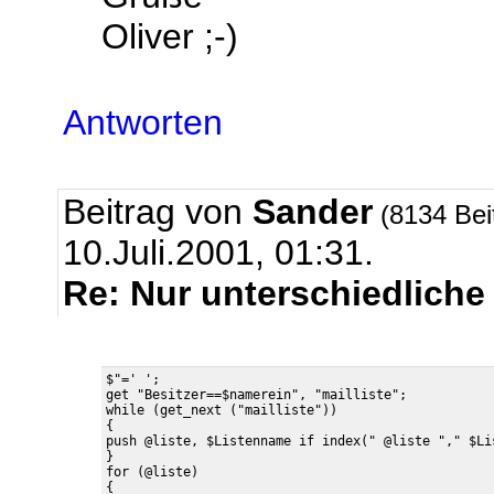
Oliver ;-)
Antworten
Beitrag von
Sander
(8134 Bei
10.Juli.2001, 01:31.
Re: Nur unterschiedliche
$"=' ';

get "Besitzer==$namerein", "mailliste";

while (get_next ("mailliste"))

{

push @liste, $Listenname if index(" @liste "," $Li
}

for (@liste)

{
