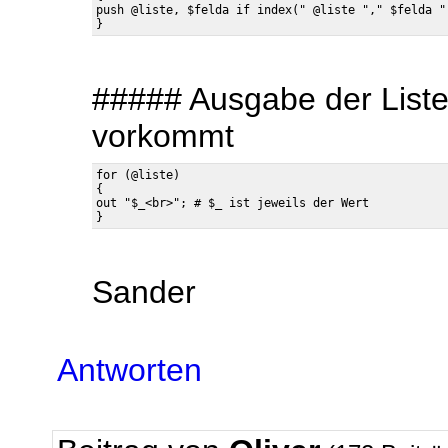
push @liste, $felda if index(" @liste "," $felda "
##### Ausgabe der Liste
vorkommt
for (@liste)

{

out "$_<br>"; # $_ ist jeweils der Wert

Sander
Antworten