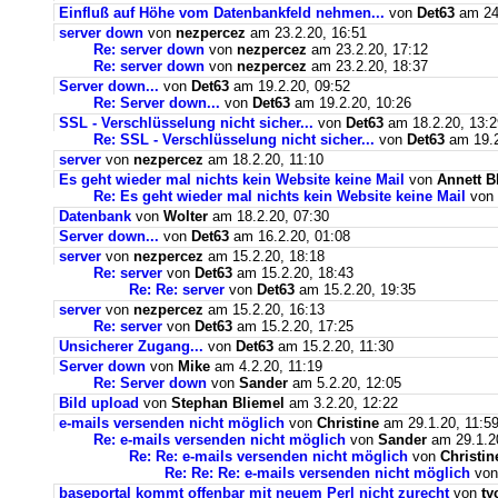
Einfluß auf Höhe vom Datenbankfeld nehmen...
von
Det63
am 24.
server down
von
nezpercez
am 23.2.20, 16:51
Re: server down
von
nezpercez
am 23.2.20, 17:12
Re: server down
von
nezpercez
am 23.2.20, 18:37
Server down...
von
Det63
am 19.2.20, 09:52
Re: Server down...
von
Det63
am 19.2.20, 10:26
SSL - Verschlüsselung nicht sicher...
von
Det63
am 18.2.20, 13:2
Re: SSL - Verschlüsselung nicht sicher...
von
Det63
am 19.2
server
von
nezpercez
am 18.2.20, 11:10
Es geht wieder mal nichts kein Website keine Mail
von
Annett B
Re: Es geht wieder mal nichts kein Website keine Mail
von
Datenbank
von
Wolter
am 18.2.20, 07:30
Server down...
von
Det63
am 16.2.20, 01:08
server
von
nezpercez
am 15.2.20, 18:18
Re: server
von
Det63
am 15.2.20, 18:43
Re: Re: server
von
Det63
am 15.2.20, 19:35
server
von
nezpercez
am 15.2.20, 16:13
Re: server
von
Det63
am 15.2.20, 17:25
Unsicherer Zugang...
von
Det63
am 15.2.20, 11:30
Server down
von
Mike
am 4.2.20, 11:19
Re: Server down
von
Sander
am 5.2.20, 12:05
Bild upload
von
Stephan Bliemel
am 3.2.20, 12:22
e-mails versenden nicht möglich
von
Christine
am 29.1.20, 11:5
Re: e-mails versenden nicht möglich
von
Sander
am 29.1.2
Re: Re: e-mails versenden nicht möglich
von
Christin
Re: Re: Re: e-mails versenden nicht möglich
vo
baseportal kommt offenbar mit neuem Perl nicht zurecht
von
ty