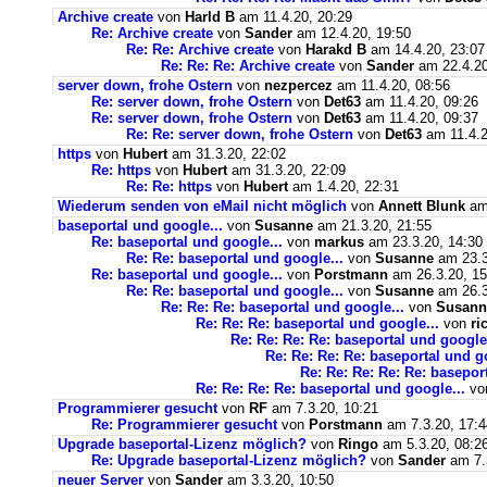
Archive create
von
Harld B
am 11.4.20, 20:29
Re: Archive create
von
Sander
am 12.4.20, 19:50
Re: Re: Archive create
von
Harakd B
am 14.4.20, 23:07
Re: Re: Re: Archive create
von
Sander
am 22.4.20
server down, frohe Ostern
von
nezpercez
am 11.4.20, 08:56
Re: server down, frohe Ostern
von
Det63
am 11.4.20, 09:26
Re: server down, frohe Ostern
von
Det63
am 11.4.20, 09:37
Re: Re: server down, frohe Ostern
von
Det63
am 11.4.2
https
von
Hubert
am 31.3.20, 22:02
Re: https
von
Hubert
am 31.3.20, 22:09
Re: Re: https
von
Hubert
am 1.4.20, 22:31
Wiederum senden von eMail nicht möglich
von
Annett Blunk
am 
baseportal und google...
von
Susanne
am 21.3.20, 21:55
Re: baseportal und google...
von
markus
am 23.3.20, 14:30
Re: Re: baseportal und google...
von
Susanne
am 23.3
Re: baseportal und google...
von
Porstmann
am 26.3.20, 15
Re: Re: baseportal und google...
von
Susanne
am 26.3
Re: Re: Re: baseportal und google...
von
Susann
Re: Re: Re: baseportal und google...
von
ri
Re: Re: Re: Re: baseportal und google.
Re: Re: Re: Re: baseportal und g
Re: Re: Re: Re: Re: basepor
Re: Re: Re: Re: baseportal und google...
vo
Programmierer gesucht
von
RF
am 7.3.20, 10:21
Re: Programmierer gesucht
von
Porstmann
am 7.3.20, 17:4
Upgrade baseportal-Lizenz möglich?
von
Ringo
am 5.3.20, 08:2
Re: Upgrade baseportal-Lizenz möglich?
von
Sander
am 7.
neuer Server
von
Sander
am 3.3.20, 10:50