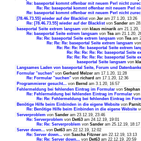
Re: baseportal kommt offenbar mit neuem Perl nicht zurec
Re: Re: baseportal kommt offenbar mit neuem Perl ni
Re: baseportal kommt offenbar mit neuem Perl nicht zurec
[78.46.73.55] wieder auf der Blacklist
von
Jor
am 27.1.20, 13:26
Re: [78.46.73.55] wieder auf der Blacklist
von
Sander
am 28.
baseportal Seite extrem langsam
von
klaus minarik
am 21.1.20, 
Re: baseportal Seite extrem langsam
von
Tea
am 21.1.20, 2
Re: Re: baseportal Seite extrem langsam
von
Tea
am 2
Re: Re: Re: baseportal Seite extrem langsam
vo
Re: Re: Re: Re: baseportal Seite extrem la
Re: Re: Re: Re: Re: baseportal Seite 
Re: Re: Re: Re: Re: baseportal Seite 
baseportal Seite langsam
von
kl
Langsames Laden von baseportal Seite, Forum und Datenbank
Formular "suchen"
von
Gerhard Melzer
am 17.1.20, 11:28
Re: Formular "suchen"
von
richard
am 17.1.20, 12:36
Programmierer gesucht...
von
Bernd
am 3.1.20, 16:57
Fehlermeldung bei fehlenden Eintrag im Formular
von
Stephan
Re: Fehlermeldung bei fehlenden Eintrag im Formular
vo
Re: Re: Fehlermeldung bei fehlenden Eintrag im For
Benötige Hilfe beim Einbinden in die eigene Website
von
Parnit
Re: Benötige Hilfe beim Einbinden in die eigene Website
v
Serverproblem
von
Sander
am 23.12.19, 23:46
Re: Serverproblem
von
Det63
am 24.12.19, 19:01
Re: Re: Serverproblem
von
Sander
am 25.12.19, 18:17
Server down...
von
Det63
am 22.12.19, 12:02
Re: Server down...
von
Sascha Fitzner
am 22.12.19, 13:13
Re: Re: Server down...
von
Det63
am 22.12.19, 20:59