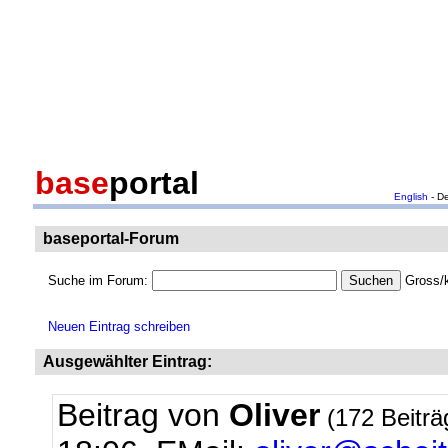
base
portal
English
- D
baseportal-Forum
Suche im Forum:
Gross/k
Neuen Eintrag schreiben
Ausgewählter Eintrag:
Beitrag von
Oliver
(172 Beitr