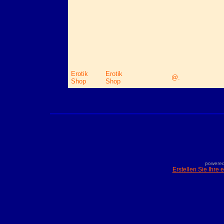
Erotik
Erotik
@.
Shop
Shop
powered
Erstellen Sie Ihre