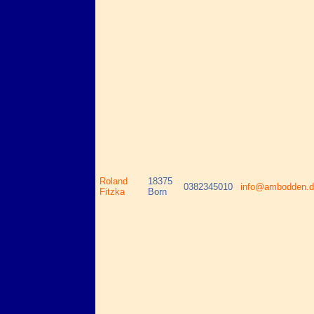
Roland
18375
0382345010
info@ambodden.d
Fitzka
Born