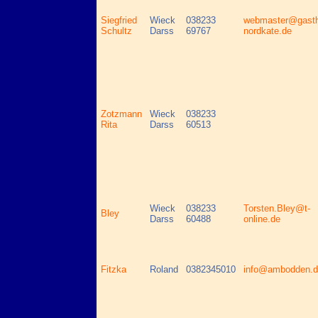
Siegfried
Wieck
038233
webmaster@gasth
Schultz
Darss
69767
nordkate.de
Zotzmann
Wieck
038233
Rita
Darss
60513
Wieck
038233
Torsten.Bley@t-
Bley
Darss
60488
online.de
Fitzka
Roland
0382345010
info@ambodden.d