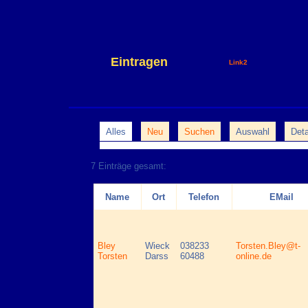
Eintragen
Link2
Alles
Neu
Suchen
Auswahl
Deta
7 Einträge gesamt:
Name
Ort
Telefon
EMail
Bley
Wieck
038233
Torsten.Bley@t-
Torsten
Darss
60488
online.de