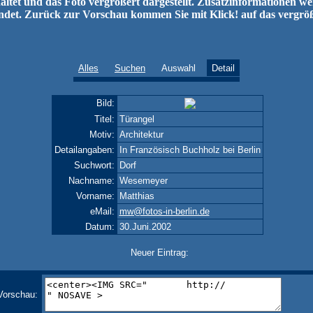
ltet und das Foto vergrößert dargestellt. Zusatzinformationen w
ndet. Zurück zur Vorschau kommen Sie mit Klick! auf das vergrö
Alles
Suchen
Auswahl
Detail
Bild:
Titel:
Türangel
Motiv:
Architektur
Detailangaben:
In Französisch Buchholz bei Berlin
Suchwort:
Dorf
Nachname:
Wesemeyer
Vorname:
Matthias
eMail:
mw@fotos-in-berlin.de
Datum:
30.Juni.2002
Neuer Eintrag:
Vorschau: