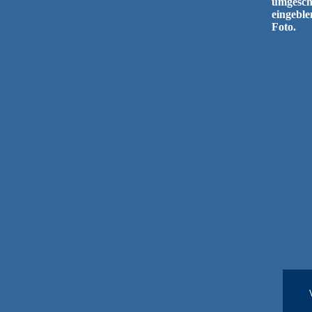
umgescha
eingeble
Foto.