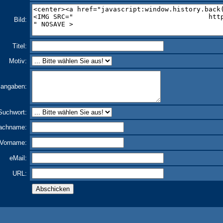
Bild:
Titel:
Motiv:
langaben:
Suchwort:
achname:
Vorname:
eMail:
URL: