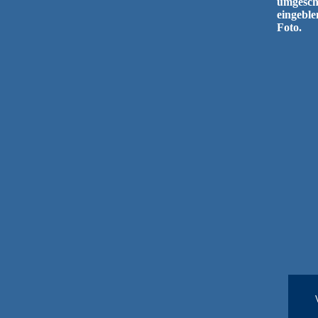
umgescha
eingeble
Foto.