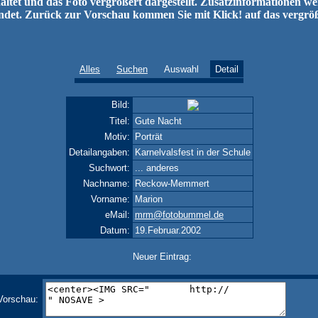
ltet und das Foto vergrößert dargestellt. Zusatzinformationen w
ndet. Zurück zur Vorschau kommen Sie mit Klick! auf das vergrö
Alles
Suchen
Auswahl
Detail
Bild:
Titel:
Gute Nacht
Motiv:
Porträt
Detailangaben:
Karnelvalsfest in der Schule
Suchwort:
... anderes
Nachname:
Reckow-Memmert
Vorname:
Marion
eMail:
mrm@fotobummel.de
Datum:
19.Februar.2002
Neuer Eintrag:
Vorschau: