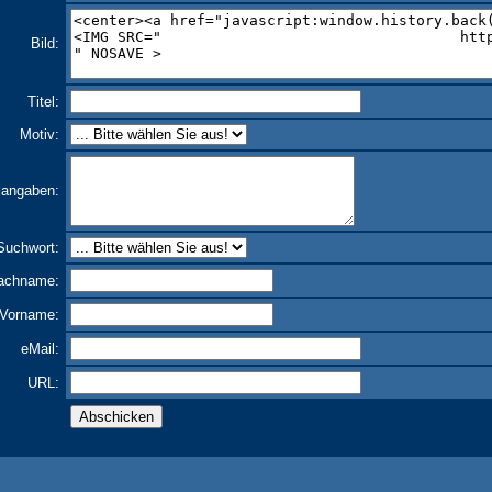
Bild:
Titel:
Motiv:
langaben:
Suchwort:
achname:
Vorname:
eMail:
URL: