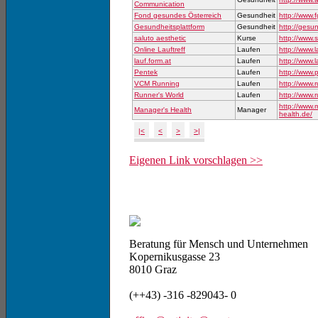
Communication
Fond gesundes Österreich
Gesundheit
http://www.
Gesundheitsplattform
Gesundheit
http://gesun
saluto aesthetic
Kurse
http://www.s
Online Lauftreff
Laufen
http://www.l
lauf.form.at
Laufen
http://www.l
Pentek
Laufen
http://www.p
VCM Running
Laufen
http://www.r
Runner's World
Laufen
http://www.
http://www.
Manager's Health
Manager
health.de/
|<
<
>
>|
Eigenen Link vorschlagen >>
Beratung für Mensch und Unternehmen
Kopernikusgasse 23
8010 Graz
(++43) -316 -829043- 0