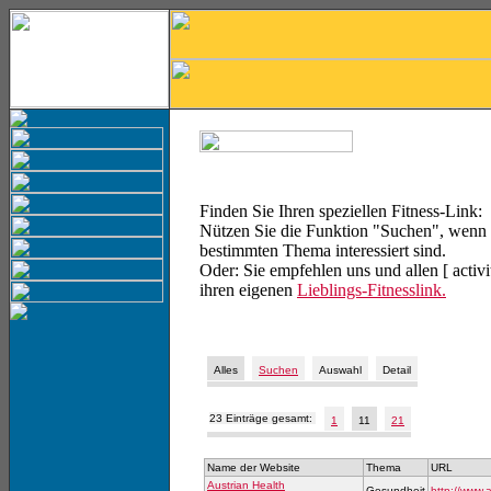
Finden Sie Ihren speziellen Fitness-Link:
Nützen Sie die Funktion "Suchen", wenn 
bestimmten Thema interessiert sind.
Oder: Sie empfehlen uns und allen [ activ
ihren eigenen
Lieblings-Fitnesslink.
Alles
Suchen
Auswahl
Detail
23 Einträge gesamt:
1
11
21
Name der Website
Thema
URL
Austrian Health
Gesundheit
http://www.a