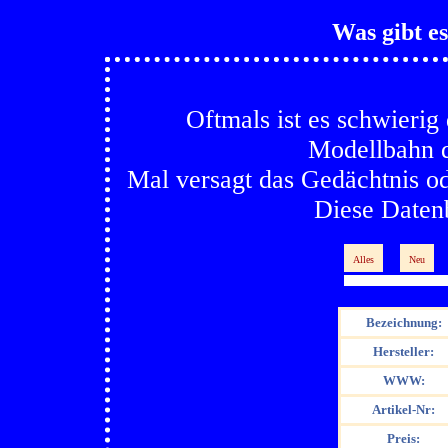
Was gibt es
Oftmals ist es schwierig 
Modellbahn 
Mal versagt das Gedächtnis od
Diese Datenb
Alles
Neu
Bezeichnung:
Hersteller:
WWW:
Artikel-Nr:
Preis: