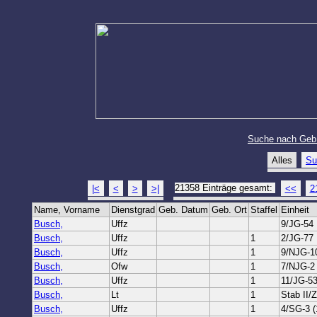
Suche nach Geb
Alles
Su
21358 Einträge gesamt:
|<
<
>
>|
<<
2
Name, Vorname
Dienstgrad
Geb. Datum
Geb. Ort
Staffel
Einheit
Busch,
Uffz
9/JG-54
Busch,
Uffz
1
2/JG-77
Busch,
Uffz
1
9/NJG-1
Busch,
Ofw
1
7/NJG-2
Busch,
Uffz
1
11/JG-5
Busch,
Lt
1
Stab II/
Busch,
Uffz
1
4/SG-3 (