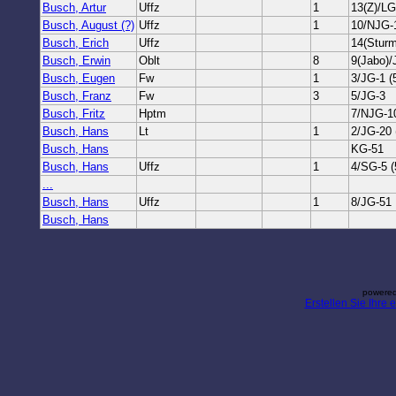
Busch, Artur
Uffz
1
13(Z)/LG
Busch, August (?)
Uffz
1
10/NJG-
Busch, Erich
Uffz
14(Sturm
Busch, Erwin
Oblt
8
9(Jabo)/
Busch, Eugen
Fw
1
3/JG-1 (
Busch, Franz
Fw
3
5/JG-3
Busch, Fritz
Hptm
7/NJG-1
Busch, Hans
Lt
1
2/JG-20 
Busch, Hans
KG-51
Busch, Hans
Uffz
1
4/SG-5 (
...
Busch, Hans
Uffz
1
8/JG-51
Busch, Hans
powered
Erstellen Sie Ihre