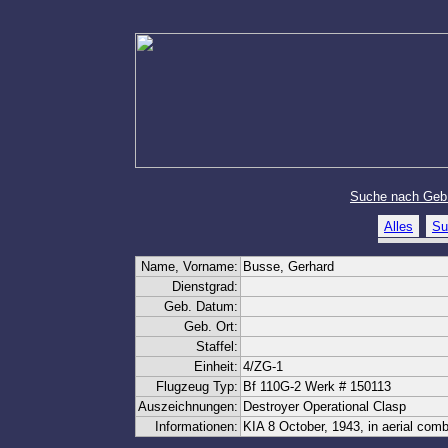
Suche nach Geb
Alles
Su
Name, Vorname:
Busse, Gerhard
Dienstgrad:
Geb. Datum:
Geb. Ort:
Staffel:
Einheit:
4/ZG-1
Flugzeug Typ:
Bf 110G-2 Werk # 150113
Auszeichnungen:
Destroyer Operational Clasp
Informationen:
KIA 8 October, 1943, in aerial com