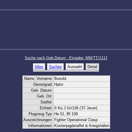
Suche nach Geb.Datum - Eingabe: MM/TT/JJJJ
Alles
Suchen
Auswahl
Detail
Name, Vorname:
Busold,
Dienstgrad:
Hptm
Geb. Datum:
Geb. Ort:
Staffel:
Einheit:
II Kü.J.Gr/136 ('37 Jever)
Flugzeug Typ:
He 51, Bf 109
Auszeichnungen:
Fighter Operational Clasp
Informationen:
Küstenjagdstaffel & Kriegshäfen