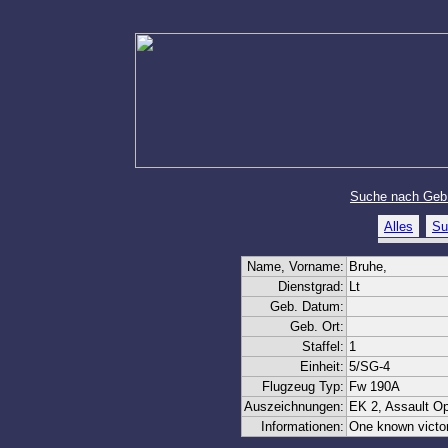
Suche nach Geb
Alles
Su
Name, Vorname:
Bruhe,
Dienstgrad:
Lt
Geb. Datum:
Geb. Ort:
Staffel:
1
Einheit:
5/SG-4
Flugzeug Typ:
Fw 190A
Auszeichnungen:
EK 2, Assault Op
Informationen:
One known victor