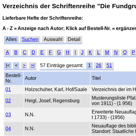
Verzeichnis der Schriftenreihe "Die Fundgr
Lieferbare Hefte der Schriftenreihe:
A - Z = Anzeige nach Autor; Klick auf Bestell-Nr. = ergän
Alles
Suchen
Auswahl
Detail
A
B
C
D
E
F
G
H
I
J
K
L
M
N
O
P
|<
<
>
>|
57 Einträge gesamt:
1
26
51
Bestell-
Autor
Titel
Nr.
01
Holzschuher, Karl, Hof/Saale
Verzeichnis der im H
Musterungsliste Pfa
02
Heigl, Josef, Regensburg
von 1911) - (1 956)
Erweiterte Neuaufla
03
N.N.
t 1733) - (1956)
Neuauflage des bibli
04
N.N.
Standort: Staatliche