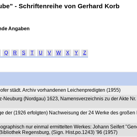
ube" - Schriftenreihe von Gerhard Korb
zende Angaben
Q
R
S
T
U
V
W
X
Y
Z
ofer städt. Archiv vorhandenen Leichenpredigten (1955)
lz-Neuburg (Nordgau) 1623, Namensverzeichnis zu der Akte Nr
ge der (1926 erfolgten) Nachweisung der 24 Werke des großen
ographisch nur einmal ermittelten Werkes: Johann Seifert "Gen
 Bibliothek Regensburg, (Sign. Hist.po.1243) '96 (1957)