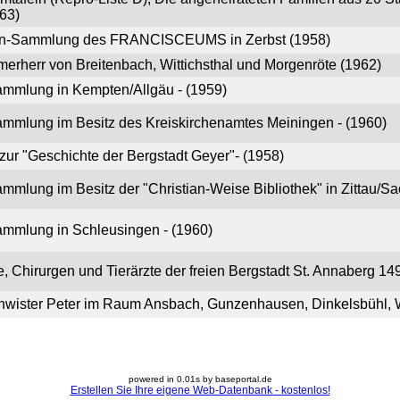
963)
ten-Sammlung des FRANCISCEUMS in Zerbst (1958)
erherr von Breitenbach, Wittichsthal und Morgenröte (1962)
ammlung in Kempten/Allgäu - (1959)
mmlung im Besitz des Kreiskirchenamtes Meiningen - (1960)
ur "Geschichte der Bergstadt Geyer"- (1958)
mmlung im Besitz der "Christian-Weise Bibliothek" in Zittau/S
ammlung in Schleusingen - (1960)
e, Chirurgen und Tierärzte der freien Bergstadt St. Annaberg 14
hwister Peter im Raum Ansbach, Gunzenhausen, Dinkelsbühl, 
powered in 0.01s by baseportal.de
Erstellen Sie Ihre eigene Web-Datenbank - kostenlos!