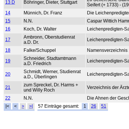
13 D
Böhringer, Dieter, Stuttgart
Seifert (+ 1733) - (1
14
Münnich, Dr. Franz
Die Leichenpredig
15
N.N.
Caspar Wittich Hamm
16
Koch, Dr. Walter
Leichenpredigten-S
Ambronn, Oberstudienrat
17
Leichenpredigten-Sa
a.D. Dr.
18
Falke/Schuppel
Namensverzeichnis z
Schneider, Stadtamtmann
19
Leichenpredigten-Sa
a.D. Friedrich
Schmidt, Werner, Studienrat
20
Leichenpredigten-S
a.D., Überlingen
zum Spreckel, Dr. Harms +
21
Verzeichnis der Ärzt
und Willy Roch
22
N.N.
Die Ahnen der Gesc
|<
<
>
>|
57 Einträge gesamt:
1
26
51