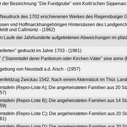
er der Bezeichnung "Die Fundgrube" vom Korb'schen Sippenarc
- Neudruck des 1702 erschienenen Werkes des Regensburger Ge
ssen vnd Hoffmarckhangehörigen Hintersässen des Landgerich
eldt und Callmüntz - (1962)
im Laufe der Jahrhunderte aufgetretenen Abweichungen im pfa
iferten" gedruckt im Jahre 1703 - (1961)
" ("Stammtafel derer Paritiorum oder Kirchen-Väter" sine anno 
gebung von Neustadt a.d. Aisch - (1957)
nfeldzug Zwickau 1542. Nach einem Aktenstück im Thür. Land
mmtafeln (Repro-Liste A); Die angeheirateten Familien aus 2
957)
mmtafeln (Repro-Liste B); Die angeheirateten Familien aus 1
959)
mmtafeln (Repro-Liste C); Die angeheirateten Familien aus 2
961)
mmtafeln (Repro-Liste D); Die angeheirateten Familien aus 2