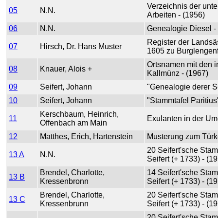
Verzeichnis der unt
05
N.N.
Arbeiten - (1956)
06
N.N.
Genealogie Diesel 
Register der Landsä
07
Hirsch, Dr. Hans Muster
1605 zu Burglengenf
Ortsnamen mit den 
08
Knauer, Alois +
Kallmünz - (1967)
09
Seifert, Johann
"Genealogie derer Se
10
Seifert, Johann
"Stammtafel Paritius
Kerschbaum, Heinrich,
11
Exulanten in der Um
Offenbach am Main
12
Matthes, Erich, Hartenstein
Musterung zum Türke
20 Seifert'sche Sta
13 A
N.N.
Seifert (+ 1733) - (1
Brendel, Charlotte,
14 Seifert'sche Sta
13 B
Kressenbronn
Seifert (+ 1733) - (1
Brendel, Charlotte,
20 Seifert'sche Sta
13 C
Kressenbrunn
Seifert (+ 1733) - (1
20 Seifert'sche Sta