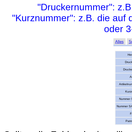
"Druckernummer": z.B
"Kurznummer": z.B. die auf 
oder 3
Alles
S
Her
Druc
Druck
Ar
Artikelnu
Kurz
Nummer S
Nummer SA
F
Patr