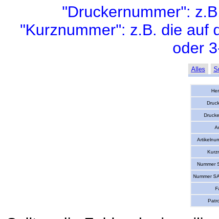
"Druckernummer": z.B
"Kurznummer": z.B. die auf 
oder 3
Alles
S
Her
Druc
Druck
Ar
Artikelnum
Kurz
Nummer S
Nummer SA
F
Patr