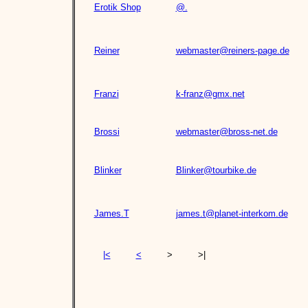
Erotik Shop
@.
Reiner
webmaster@reiners-page.de
Franzi
k-franz@gmx.net
Brossi
webmaster@bross-net.de
Blinker
Blinker@tourbike.de
James.T
james.t@planet-interkom.de
|<
<
>
>|