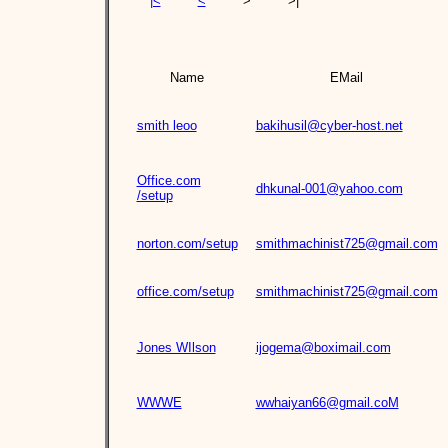
|<
<
>
>|
Name
EMail
smith leoo
bakihusil@cyber-host.net
Office.com
dhkunal-001@yahoo.com
/setup
norton.com/setup
smithmachinist725@gmail.com
office.com/setup
smithmachinist725@gmail.com
Jones WIlson
ijogema@boximail.com
WWWE
wwhaiyan66@gmail.coM