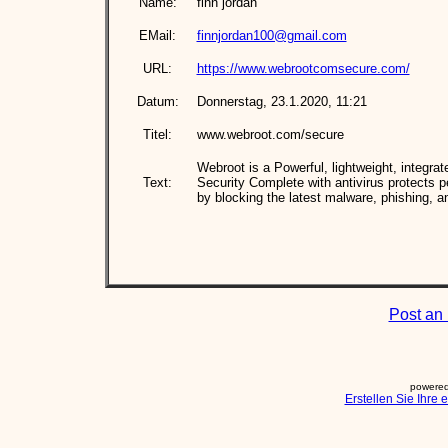
Name:
finn jordan
EMail:
finnjordan100@gmail.com
URL:
https://www.webrootcomsecure.com/
Datum:
Donnerstag, 23.1.2020, 11:21
Titel:
www.webroot.com/secure
Webroot is a Powerful, lightweight, integra
Text:
Security Complete with antivirus protects p
by blocking the latest malware, phishing, a
Post an 
powered
Erstellen Sie Ihre