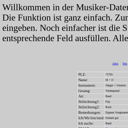
Willkommen in der Musiker-Date
Die Funktion ist ganz einfach. Z
eingeben. Noch einfacher ist die 
entsprechende Feld ausfüllen. Alle
Alles
Neu
PLZ:
72793
Name:
M + O
Instrument:
Sänger + Gitarrist
Gesang:
Vordergrund
Art:
Band
Stilrichtung1:
Pop
Stilrichtung2:
Rock
Bemerkungen:
Eigenes Songmateri
Ich/Wir bin/sind:
Einfach gut
Ich suche:
Band