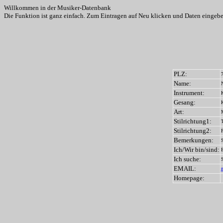
Willkommen in der Musiker-Datenbank
Die Funktion ist ganz einfach. Zum Eintragen auf Neu klicken und Daten eingeben
PLZ:
Name:
N
Instrument:
Gesang:
Art:
Stilrichtung1:
Stilrichtung2:
Bemerkungen:
S
Ich/Wir bin/sind:
E
Ich suche:
S
EMAIL:
n
Homepage: