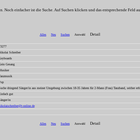
. Noch einfacher ist die Suche. Auf Suchen klicken und das entsprechende Feld ausf
Detail
Alles
Neu
Suchen
Auswahl
73277
ikolai Schreiber
Keyboards
Kein Gesang
Musiker
Tanzmusik
Pop
uche dringend Sänger/in aus meiner Umgebung zwischen 18-35 Jahren für 2-Mann (Frau) Tanzband, seither erfog
infach gut
änger/in
ikolaischreiber@t-online.de
Detail
Alles
Neu
Suchen
Auswahl