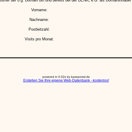
tümer der o.g. Domain bin und bereits bei der DENIC e.G. als Domaininhaber 
Vorname:
Nachname:
Postleitzahl:
Visits pro Monat:
powered in 0.02s by baseportal.de
Erstellen Sie Ihre eigene Web-Datenbank - kostenlos!