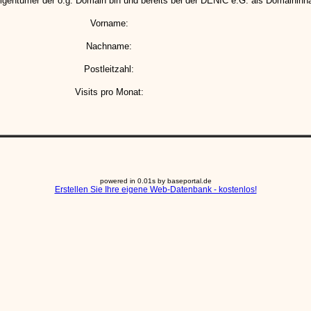
igentümer der o.g. Domain bin und bereits bei der DENIC e.G. als Domaininha
Vorname:
Nachname:
Postleitzahl:
Visits pro Monat:
powered in 0.01s by baseportal.de
Erstellen Sie Ihre eigene Web-Datenbank - kostenlos!