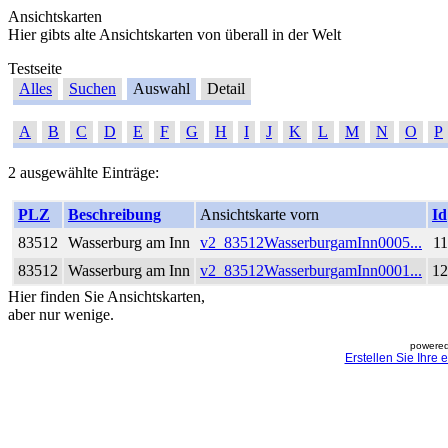
Ansichtskarten
Hier gibts alte Ansichtskarten von überall in der Welt
Testseite
Alles
Suchen
Auswahl
Detail
A
B
C
D
E
F
G
H
I
J
K
L
M
N
O
P
2 ausgewählte Einträge:
PLZ
Beschreibung
Ansichtskarte vorn
Id
83512
Wasserburg am Inn
v2_83512WasserburgamInn0005...
11
83512
Wasserburg am Inn
v2_83512WasserburgamInn0001...
12
Hier finden Sie Ansichtskarten,
aber nur wenige.
powered
Erstellen Sie Ihre