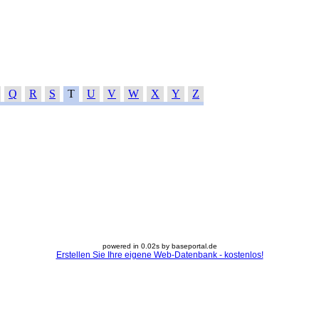
Q
R
S
T
U
V
W
X
Y
Z
powered in 0.02s by baseportal.de
Erstellen Sie Ihre eigene Web-Datenbank - kostenlos!