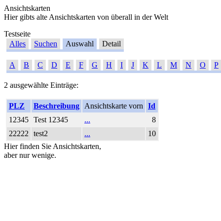
Ansichtskarten
Hier gibts alte Ansichtskarten von überall in der Welt
Testseite
Alles
Suchen
Auswahl
Detail
A
B
C
D
E
F
G
H
I
J
K
L
M
N
O
P
2 ausgewählte Einträge:
PLZ
Beschreibung
Ansichtskarte vorn
Id
12345
Test 12345
...
8
22222
test2
...
10
Hier finden Sie Ansichtskarten,
aber nur wenige.