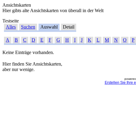
Ansichtskarten
Hier gibts alte Ansichtskarten von überall in der Welt
Testseite
Alles
Suchen
Auswahl
Detail
A
B
C
D
E
F
G
H
I
J
K
L
M
N
O
P
Keine Einträge vorhanden.
Hier finden Sie Ansichtskarten,
aber nur wenige.
powered
Erstellen Sie Ihre