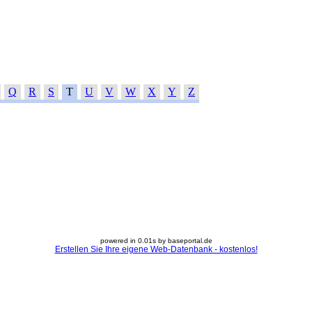
Q
R
S
T
U
V
W
X
Y
Z
powered in 0.01s by baseportal.de
Erstellen Sie Ihre eigene Web-Datenbank - kostenlos!