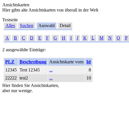
Ansichtskarten
Hier gibts alte Ansichtskarten von überall in der Welt
Testseite
Alles
Suchen
Auswahl
Detail
A
B
C
D
E
F
G
H
I
J
K
L
M
N
O
P
2 ausgewählte Einträge:
PLZ
Beschreibung
Ansichtskarte vorn
Id
12345
Test 12345
...
8
22222
test2
...
10
Hier finden Sie Ansichtskarten,
aber nur wenige.