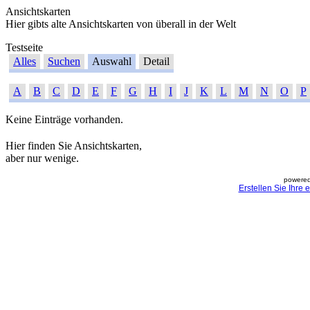
Ansichtskarten
Hier gibts alte Ansichtskarten von überall in der Welt
Testseite
Alles
Suchen
Auswahl
Detail
A
B
C
D
E
F
G
H
I
J
K
L
M
N
O
P
Keine Einträge vorhanden.
Hier finden Sie Ansichtskarten,
aber nur wenige.
powered
Erstellen Sie Ihre