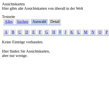
Ansichtskarten
Hier gibts alte Ansichtskarten von überall in der Welt
Testseite
Alles
Suchen
Auswahl
Detail
A
B
C
D
E
F
G
H
I
J
K
L
M
N
O
P
Keine Einträge vorhanden.
Hier finden Sie Ansichtskarten,
aber nur wenige.