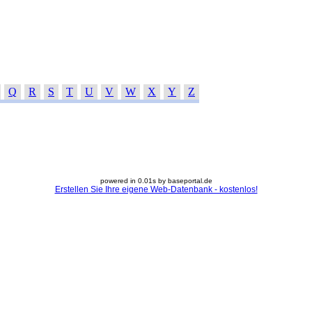
Q
R
S
T
U
V
W
X
Y
Z
powered in 0.01s by baseportal.de
Erstellen Sie Ihre eigene Web-Datenbank - kostenlos!