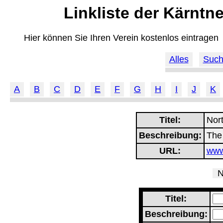
Linkliste der Kärntn
Hier können Sie Ihren Verein kostenlos eintragen
Alles
Suc
A
B
C
D
E
F
G
H
I
J
K
Titel:
Nort
Beschreibung:
The
URL:
www
Ne
Titel:
Beschreibung: