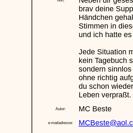
Neben dir geses
Text:
brav deine Sup
Händchen gehal
Stimmen in die
und ich hatte e
Jede Situation mi
kein Tagebuch s
sondern sinnlos
ohne richtig auf
du schon wieder
Leben verpraßt.
MC Beste
Autor:
MCBeste@aol.
e-mailadresse: