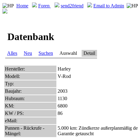
Home
Foren
send2friend
Email to Admin
Datenbank
Alles
Neu
Suchen
Auswahl
Detail
Hersteller:
Harley
Modell:
V-Rod
Typ:
Baujahr:
2003
Hubraum:
1130
KM:
6800
KW / PS:
86
eMail:
Pannen - Rückrufe -
5.000 km: Zündkerze außerplanmäßig def
Mängel:
Garantie getauscht