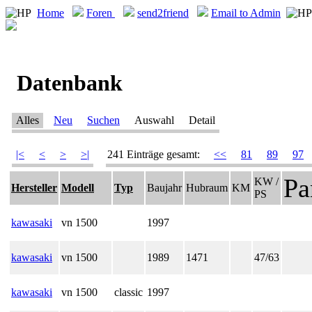
Home
Foren
send2friend
Email to Admin
Datenbank
Alles
Neu
Suchen
Auswahl
Detail
|<
<
>
>|
241 Einträge gesamt:
<<
81
89
97
Pa
KW /
Hersteller
Modell
Typ
Baujahr
Hubraum
KM
PS
kawasaki
vn 1500
1997
kawasaki
vn 1500
1989
1471
47/63
kawasaki
vn 1500
classic
1997