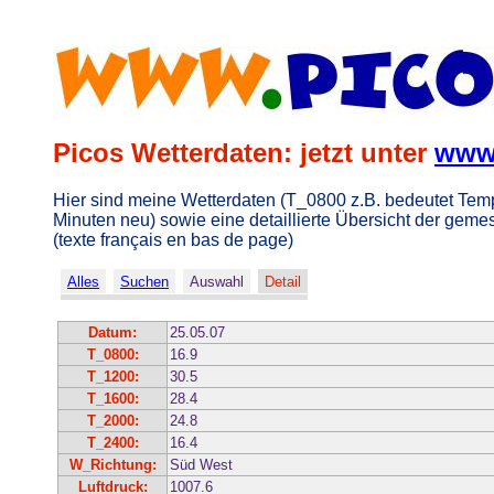
Picos Wetterdaten: jetzt unter
www.
Hier sind meine Wetterdaten (T_0800 z.B. bedeutet Temper
Minuten neu) sowie eine detaillierte Übersicht der geme
(texte français en bas de page)
Alles
Suchen
Auswahl
Detail
Datum:
25.05.07
T_0800:
16.9
T_1200:
30.5
T_1600:
28.4
T_2000:
24.8
T_2400:
16.4
W_Richtung:
Süd West
Luftdruck:
1007.6