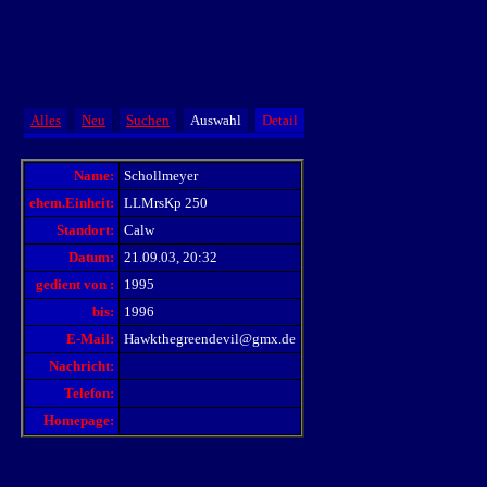
Alles
Neu
Suchen
Auswahl
Detail
Name:
Schollmeyer
ehem.Einheit:
LLMrsKp 250
Standort:
Calw
Datum:
21.09.03, 20:32
gedient von :
1995
bis:
1996
E-Mail:
Hawkthegreendevil@gmx.de
Nachricht:
Telefon:
Homepage: