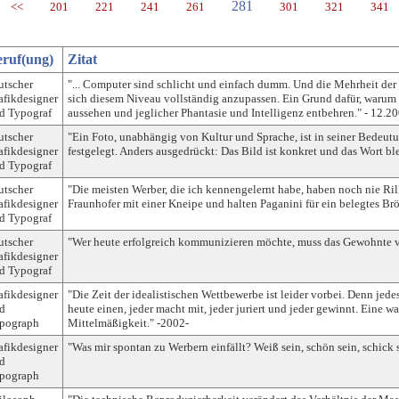
281
<<
201
221
241
261
301
321
341
ruf(ung)
Zitat
utscher
"... Computer sind schlicht und einfach dumm. Und die Mehrheit der 
afikdesigner
sich diesem Niveau vollständig anzupassen. Ein Grund dafür, warum 
d Typograf
aussehen und jeglicher Phantasie und Intelligenz entbehren." - 12.200
utscher
"Ein Foto, unabhängig von Kultur und Sprache, ist in seiner Bedeutun
afikdesigner
festgelegt. Anders ausgedrückt: Das Bild ist konkret und das Wort ble
d Typograf
utscher
"Die meisten Werber, die ich kennengelernt habe, haben noch nie Ri
afikdesigner
Fraunhofer mit einer Kneipe und halten Paganini für ein belegtes Br
d Typograf
utscher
"Wer heute erfolgreich kommunizieren möchte, muss das Gewohnte ve
afikdesigner
d Typograf
afikdesigner
"Die Zeit der idealistischen Wettbewerbe ist leider vorbei. Denn jede
d
heute einen, jeder macht mit, jeder juriert und jeder gewinnt. Eine wa
pograph
Mittelmäßigkeit." -2002-
afikdesigner
"Was mir spontan zu Werbern einfällt? Weiß sein, schön sein, schick s
d
pograph