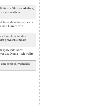
k für sie fähig zu erhalten,
g zu gedanklicher
ichnet, dann besteht es in
ben und Formen von
hen Produktivität des
er gewesen sind als
Glasgow jede Nacht
war das Drama – ich wollte
 eine schlecht verhehlte