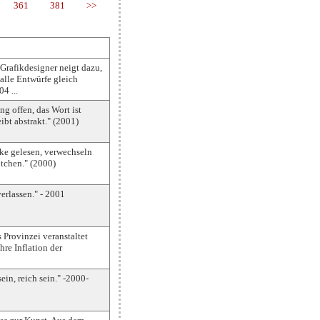
361
381
>>
Grafikdesigner neigt dazu,
alle Entwürfe gleich
4 ...
g offen, das Wort ist
ibt abstrakt." (2001)
lke gelesen, verwechseln
ötchen." (2000)
rlassen." - 2001
s Provinzei veranstaltet
hre Inflation der
ein, reich sein." -2000-