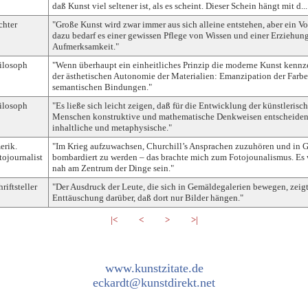
daß Kunst viel seltener ist, als es scheint. Dieser Schein hängt mit d...
chter
"Große Kunst wird zwar immer aus sich alleine entstehen, aber ein Vol
dazu bedarf es einer gewissen Pflege von Wissen und einer Erziehun
Aufmerksamkeit."
ilosoph
"Wenn überhaupt ein einheitliches Prinzip die moderne Kunst kennze
der ästhetischen Autonomie der Materialien: Emanzipation der Far
semantischen Bindungen."
ilosoph
"Es ließe sich leicht zeigen, daß für die Entwicklung der künstlerisc
Menschen konstruktive und mathematische Denkweisen entscheidend
inhaltliche und metaphysische."
erik.
"Im Krieg aufzuwachsen, Churchill’s Ansprachen zuzuhören und in 
tojournalist
bombardiert zu werden – das brachte mich zum Fotojounalismus. Es 
nah am Zentrum der Dinge sein."
riftsteller
"Der Ausdruck der Leute, die sich in Gemäldegalerien bewegen, zeigt
Enttäuschung darüber, daß dort nur Bilder hängen."
|<
<
>
>|
www.kunstzitate.de
eckardt@kunstdirekt.net