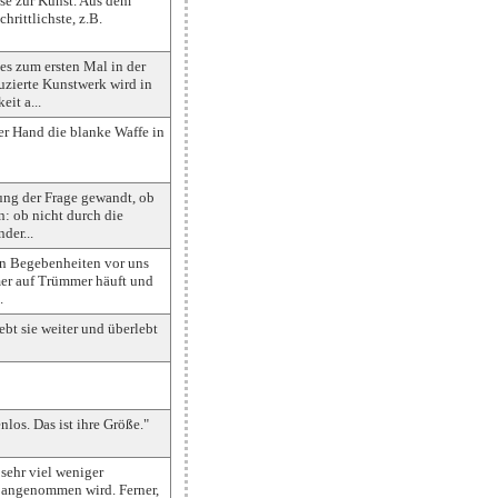
sse zur Kunst. Aus dem
hrittlichste, z.B.
es zum ersten Mal in der
uzierte Kunstwerk wird in
it a...
ner Hand die blanke Waffe in
ung der Frage gewandt, ob
n: ob nicht durch die
der...
on Begebenheiten vor uns
mmer auf Trümmer häuft und
.
bt sie weiter und überlebt
los. Das ist ihre Größe."
 sehr viel weniger
n angenommen wird. Ferner,