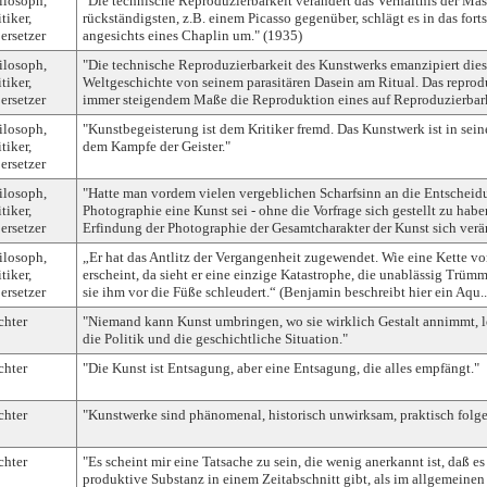
ilosoph,
"Die technische Reproduzierbarkeit verändert das Verhältnis der Ma
tiker,
rückständigsten, z.B. einem Picasso gegenüber, schlägt es in das fortsc
ersetzer
angesichts eines Chaplin um." (1935)
ilosoph,
"Die technische Reproduzierbarkeit des Kunstwerks emanzipiert dies
tiker,
Weltgeschichte von seinem parasitären Dasein am Ritual. Das reprod
ersetzer
immer steigendem Maße die Reproduktion eines auf Reproduzierbarke
ilosoph,
"Kunstbegeisterung ist dem Kritiker fremd. Das Kunstwerk ist in sei
tiker,
dem Kampfe der Geister."
ersetzer
ilosoph,
"Hatte man vordem vielen vergeblichen Scharfsinn an die Entscheid
tiker,
Photographie eine Kunst sei - ohne die Vorfrage sich gestellt zu habe
ersetzer
Erfindung der Photographie der Gesamtcharakter der Kunst sich verän
ilosoph,
„Er hat das Antlitz der Vergangenheit zugewendet. Wie eine Kette v
tiker,
erscheint, da sieht er eine einzige Katastrophe, die unablässig Trü
ersetzer
sie ihm vor die Füße schleudert.“ (Benjamin beschreibt hier ein Aqu..
chter
"Niemand kann Kunst umbringen, wo sie wirklich Gestalt annimmt, le
die Politik und die geschichtliche Situation."
chter
"Die Kunst ist Entsagung, aber eine Entsagung, die alles empfängt."
chter
"Kunstwerke sind phänomenal, historisch unwirksam, praktisch folgen
chter
"Es scheint mir eine Tatsache zu sein, die wenig anerkannt ist, daß es
produktive Substanz in einem Zeitabschnitt gibt, als im allgemeine