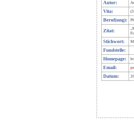
Autor:
Ar
Vita:
(3
Beruf(ung):
P
„M
Zitat:
F
Stichwort:
Ma
Fundstelle:
Homepage:
ht
Email:
pe
Datum:
20