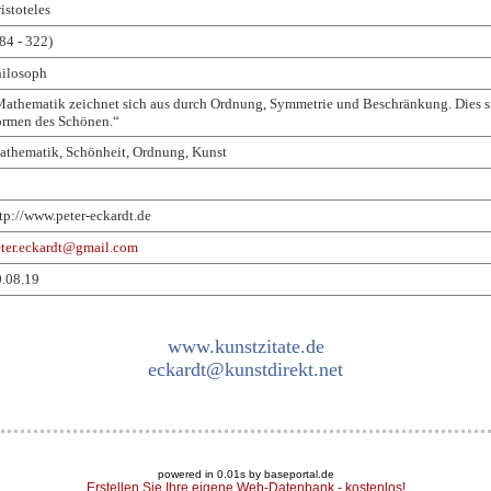
istoteles
84 - 322)
hilosoph
athematik zeichnet sich aus durch Ordnung, Symmetrie und Beschränkung. Dies s
ormen des Schönen.“
thematik, Schönheit, Ordnung, Kunst
tp://www.peter-eckardt.de
ter.eckardt@gmail.com
.08.19
www.kunstzitate.de
eckardt@kunstdirekt.net
powered in 0.01s by baseportal.de
Erstellen Sie Ihre eigene Web-Datenbank - kostenlos!