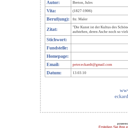
Autor:
Breton, Jules
Vita:
(1827-1906)
Beruf(ung):
frz. Maler
"Die Kunst ist der Kultus des Schö
Zitat:
aufstehen, deren Asche noch so viel
Stichwort:
Fundstelle:
Homepage:
Email:
peter.eckardt@gmail.com
Datum:
13.03.10
www
eckard
powered
Erstellen Sie Ihre